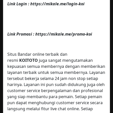
Link Login : https://mikale.me/login-koi
Link Promosi : https://mikale.me/promo-koi
Situs Bandar online terbaik dan
resmi
KOITOTO
juga sangat mengutamakan
kepuasan semua membernya dengan memberikan
layanan terbaik untuk semua membernya. Layanan
tersebut bekerja selama 24 jam non stop setiap
harinya. Layanan ini pun sudah didukung juga oleh
customer service berpengalaman dan profesional
yang siap membantu para pemain. Setiap pemain
pun dapat menghubungi customer service secara
langsung melalui fitur live chat online. Setiap