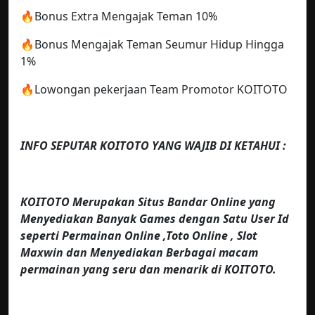
🔥Bonus Extra Mengajak Teman 10%
🔥Bonus Mengajak Teman Seumur Hidup Hingga
1%
🔥Lowongan pekerjaan Team Promotor KOITOTO
INFO SEPUTAR KOITOTO YANG WAJIB DI KETAHUI :
KOITOTO Merupakan Situs Bandar Online yang
Menyediakan Banyak Games dengan Satu User Id
seperti Permainan Online ,Toto Online , Slot
Maxwin dan Menyediakan Berbagai macam
permainan yang seru dan menarik di KOITOTO.