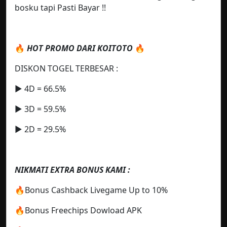
bosku tapi Pasti Bayar !!
🔥
HOT PROMO DARI KOITOTO
🔥
DISKON TOGEL TERBESAR :
▶️ 4D = 66.5%
▶️ 3D = 59.5%
▶️ 2D = 29.5%
NIKMATI EXTRA BONUS KAMI :
🔥Bonus Cashback Livegame Up to 10%
🔥Bonus Freechips Dowload APK