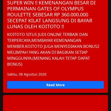
SUPER WIN !! KEMENANGAN BESAR DI
PERMAINAN GATES OF OLYMPUS
ROULETTE SEBESAR RP 360.000.000
SECEPAT KILAT LANGSUNG DI BAYAR
LUNAS OLEH KOITOTO !!
KOITOTO SITUS JUDI ONLINE TERBAIK DAN
TERPERCAYA,MEMBAYAR KEMENANGAN
MEMBER.KOITOTO JUGA MENYEDIAKAN BONUS2
MELIMPAH YANG AKAN DI BAGIKAN SETIAP
MINGGUNYA.(MENANG KALAH TETAP DAPAT
BONUS)
Sabtu, 08 Agustus 2026
Read More