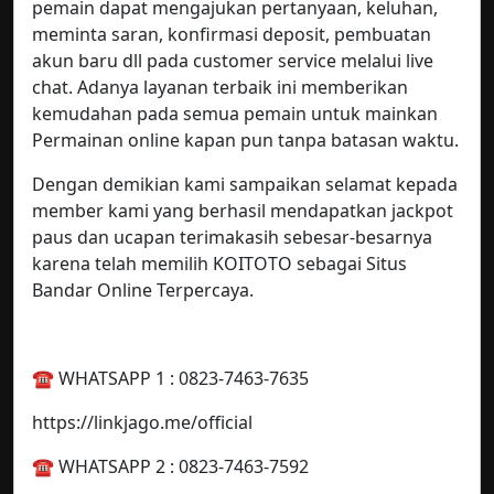
pemain dapat mengajukan pertanyaan, keluhan,
meminta saran, konfirmasi deposit, pembuatan
akun baru dll pada customer service melalui live
chat. Adanya layanan terbaik ini memberikan
kemudahan pada semua pemain untuk mainkan
Permainan online kapan pun tanpa batasan waktu.
Dengan demikian kami sampaikan selamat kepada
member kami yang berhasil mendapatkan jackpot
paus dan ucapan terimakasih sebesar-besarnya
karena telah memilih KOITOTO sebagai Situs
Bandar Online Terpercaya.
☎️ WHATSAPP 1 : 0823-7463-7635
https://linkjago.me/official
☎️ WHATSAPP 2 : 0823-7463-7592