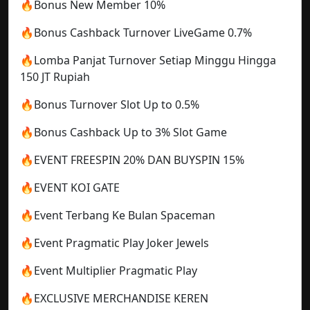
🔥Bonus New Member 10%
🔥Bonus Cashback Turnover LiveGame 0.7%
🔥Lomba Panjat Turnover Setiap Minggu Hingga
150 JT Rupiah
🔥Bonus Turnover Slot Up to 0.5%
🔥Bonus Cashback Up to 3% Slot Game
🔥EVENT FREESPIN 20% DAN BUYSPIN 15%
🔥EVENT KOI GATE
🔥Event Terbang Ke Bulan Spaceman
🔥Event Pragmatic Play Joker Jewels
🔥Event Multiplier Pragmatic Play
🔥EXCLUSIVE MERCHANDISE KEREN