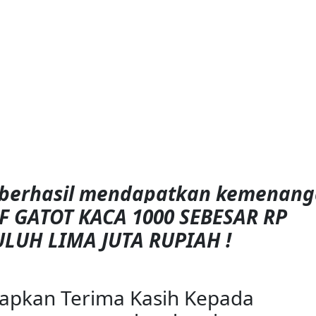
 berhasil mendapatkan kemenan
 GATOT KACA 1000 SEBESAR RP
ULUH LIMA JUTA RUPIAH !
pkan Terima Kasih Kepada