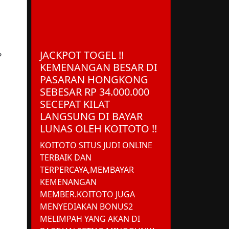
JACKPOT TOGEL !!
?
KEMENANGAN BESAR DI
PASARAN HONGKONG
SEBESAR RP 34.000.000
SECEPAT KILAT
LANGSUNG DI BAYAR
LUNAS OLEH KOITOTO !!
KOITOTO SITUS JUDI ONLINE
TERBAIK DAN
TERPERCAYA,MEMBAYAR
KEMENANGAN
MEMBER.KOITOTO JUGA
MENYEDIAKAN BONUS2
MELIMPAH YANG AKAN DI