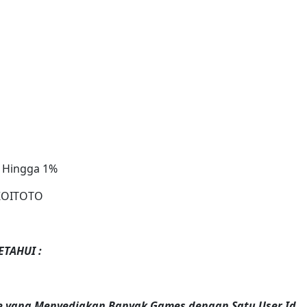
 Hingga 1%
KOITOTO
ETAHUI :
e yang Menyediakan Banyak Games dengan Satu User Id