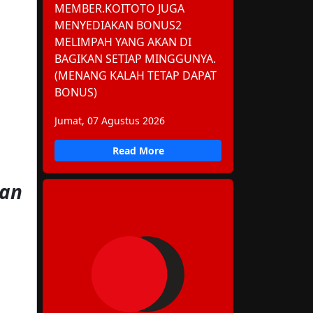
MEMBER.KOITOTO JUGA
MENYEDIAKAN BONUS2
MELIMPAH YANG AKAN DI
BAGIKAN SETIAP MINGGUNYA.
(MENANG KALAH TETAP DAPAT
BONUS)
Jumat, 07 Agustus 2026
Read More
gan