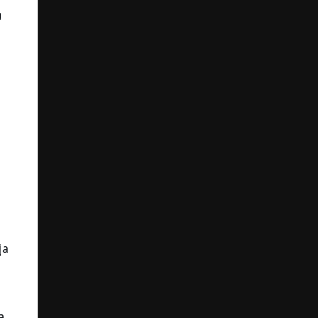
n
ja
a