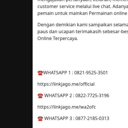
customer service melalui live chat. Ada
pemain untuk mainkan Permainan online 
Dengan demikian kami sampaikan selama
paus dan ucapan terimakasih sebesar-be
Online Terpercaya.
☎️WHATSAPP 1 : 0821-9525-3501
https://linkjago.me/official
☎️ WHATSAPP 2 : 0822-7725-3196
https://linkjago.me/wa2ofc
☎️ WHATSAPP 3 : 0877-2185-0313