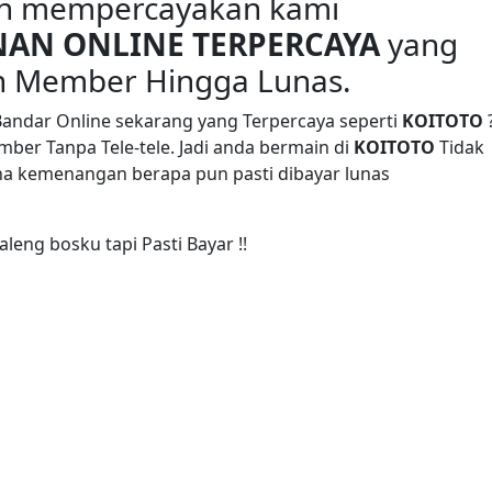
h mempercayakan kami
NAN ONLINE TERPERCAYA
yang
 Member Hingga Lunas.
andar Online sekarang yang Terpercaya seperti
KOITOTO
r Tanpa Tele-tele. Jadi anda bermain di
KOITOTO
Tidak
a kemenangan berapa pun pasti dibayar lunas
leng bosku tapi Pasti Bayar !!