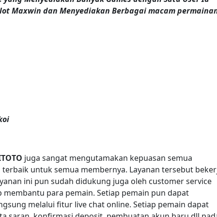
 , Slot Maxwin dan Menyediakan Berbagai macam permaina
koi
ITOTO
juga sangat mengutamakan kepuasan semua
erbaik untuk semua membernya. Layanan tersebut beker
ayanan ini pun sudah didukung juga oleh customer service
p membantu para pemain. Setiap pemain pun dapat
sung melalui fitur live chat online. Setiap pemain dapat
 saran, konfirmasi deposit, pembuatan akun baru dll pad