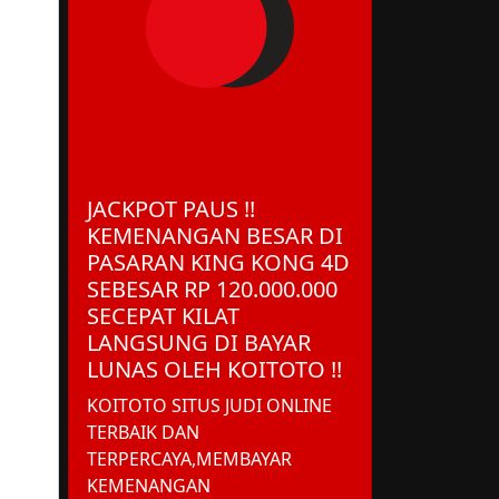
JACKPOT PAUS !!
KEMENANGAN BESAR DI
PASARAN KING KONG 4D
SEBESAR RP 120.000.000
SECEPAT KILAT
LANGSUNG DI BAYAR
LUNAS OLEH KOITOTO !!
KOITOTO SITUS JUDI ONLINE
TERBAIK DAN
TERPERCAYA,MEMBAYAR
KEMENANGAN