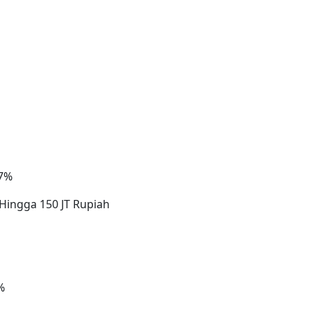
.7%
Hingga 150 JT Rupiah
%