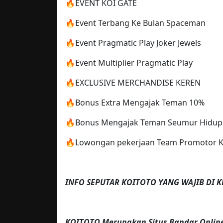
🔥EVENT KOI GATE
🔥Event Terbang Ke Bulan Spaceman
🔥Event Pragmatic Play Joker Jewels
🔥Event Multiplier Pragmatic Play
🔥EXCLUSIVE MERCHANDISE KEREN
🔥Bonus Extra Mengajak Teman 10%
🔥Bonus Mengajak Teman Seumur Hidup
🔥Lowongan pekerjaan Team Promotor 
INFO SEPUTAR KOITOTO YANG WAJIB DI K
KOITOTO Merupakan Situs Bandar Onlin