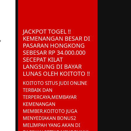
JACKPOT TOGEL !!
KEMENANGAN BESAR DI
?
PASARAN HONGKONG
SEBESAR RP 34.000.000
SECEPAT KILAT
LANGSUNG DI BAYAR
LUNAS OLEH KOITOTO !!
KOITOTO SITUS JUDI ONLINE
TERBAIK DAN
TERPERCAYA,MEMBAYAR
KEMENANGAN
MEMBER.KOITOTO JUGA
MENYEDIAKAN BONUS2
MELIMPAH YANG AKAN DI