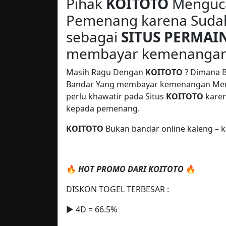
Pihak
KOITOTO
Menguca
Pemenang karena Suda
sebagai
SITUS PERMAI
membayar kemenangan
Masih Ragu Dengan
KOITOTO
? Dimana B
Bandar Yang membayar kemenangan Membe
perlu khawatir pada Situs
KOITOTO
karen
kepada pemenang.
KOITOTO
Bukan bandar online kaleng – ka
🔥
HOT PROMO DARI KOITOTO
🔥
DISKON TOGEL TERBESAR :
▶️ 4D = 66.5%