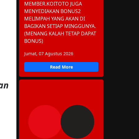
MEMBER.KOITOTO JUGA
MENYEDIAKAN BONUS2
MELIMPAH YANG AKAN DI
BAGIKAN SETIAP MINGGUNYA.
(MENANG KALAH TETAP DAPAT
BONUS)
Jumat, 07 Agustus 2026
Read More
an