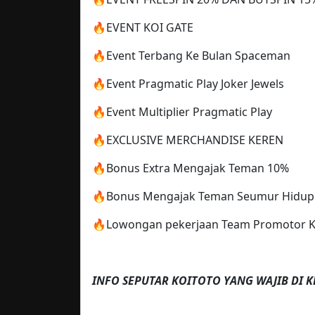
🔥EVENT KOI GATE
🔥Event Terbang Ke Bulan Spaceman
🔥Event Pragmatic Play Joker Jewels
🔥Event Multiplier Pragmatic Play
🔥EXCLUSIVE MERCHANDISE KEREN
🔥Bonus Extra Mengajak Teman 10%
🔥Bonus Mengajak Teman Seumur Hidup
🔥Lowongan pekerjaan Team Promotor 
INFO SEPUTAR KOITOTO YANG WAJIB DI K