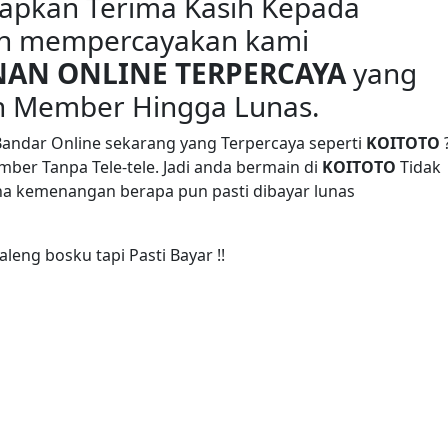
pkan Terima Kasih Kepada
h mempercayakan kami
NAN ONLINE TERPERCAYA
yang
 Member Hingga Lunas.
andar Online sekarang yang Terpercaya seperti
KOITOTO
r Tanpa Tele-tele. Jadi anda bermain di
KOITOTO
Tidak
a kemenangan berapa pun pasti dibayar lunas
leng bosku tapi Pasti Bayar !!