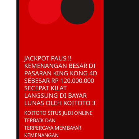
JACKPOT PAUS !!
KEMENANGAN BESAR DI
PASARAN KING KONG 4D
SEBESAR RP 120.000.000
SECEPAT KILAT
LANGSUNG DI BAYAR
LUNAS OLEH KOITOTO !!
KOITOTO SITUS JUDI ONLINE
TERBAIK DAN
TERPERCAYA,MEMBAYAR
KEMENANGAN