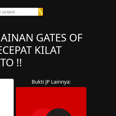
AINAN GATES OF
ECEPAT KILAT
O !!
Bukti JP Lainnya: