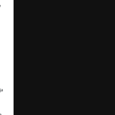
n
ja
a