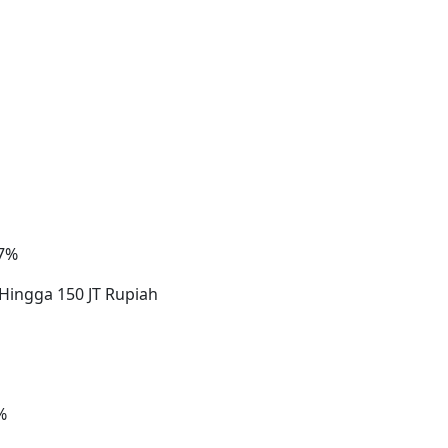
.7%
Hingga 150 JT Rupiah
%