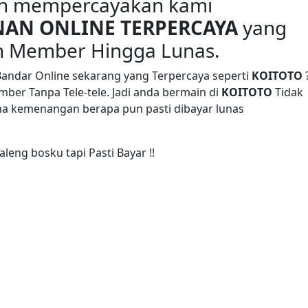
h mempercayakan kami
NAN ONLINE TERPERCAYA
yang
 Member Hingga Lunas.
andar Online sekarang yang Terpercaya seperti
KOITOTO
r Tanpa Tele-tele. Jadi anda bermain di
KOITOTO
Tidak
a kemenangan berapa pun pasti dibayar lunas
leng bosku tapi Pasti Bayar !!