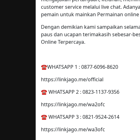
customer service melalui live chat. Ada
pemain untuk mainkan Permainan online 
Dengan demikian kami sampaikan selama
paus dan ucapan terimakasih sebesar-be
Online Terpercaya.
☎️WHATSAPP 1 : 0877-6096-8620
https://linkjago.me/official
☎️ WHATSAPP 2 : 0823-1137-9356
https://linkjago.me/wa2ofc
☎️ WHATSAPP 3 : 0821-9524-2614
https://linkjago.me/wa3ofc