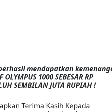
 berhasil mendapatkan kemenang
F OLYMPUS 1000 SEBESAR RP
ULUH SEMBILAN JUTA RUPIAH !
pkan Terima Kasih Kepada