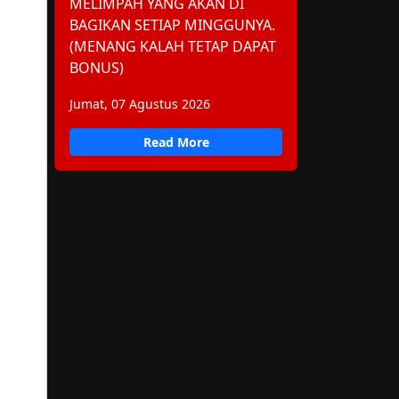
MELIMPAH YANG AKAN DI
BAGIKAN SETIAP MINGGUNYA.
(MENANG KALAH TETAP DAPAT
BONUS)
Jumat, 07 Agustus 2026
Read More