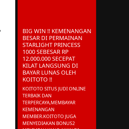
BIG WIN !! KEMENANGAN
?
BESAR DI PERMAINAN
STARLIGHT PRINCESS
1000 SEBESAR RP
12.000.000 SECEPAT
KILAT LANGSUNG DI
BAYAR LUNAS OLEH
KOITOTO !!
KOITOTO SITUS JUDI ONLINE
TERBAIK DAN
TERPERCAYA,MEMBAYAR
KEMENANGAN
MEMBER.KOITOTO JUGA
MENYEDIAKAN BONUS2