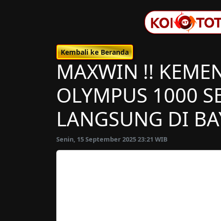
Kembali ke Beranda
MAXWIN !! KEME
OLYMPUS 1000 SE
LANGSUNG DI BAY
Senin, 15 September 2025 23:21 WIB