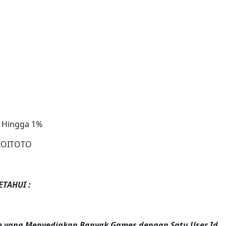
 Hingga 1%
KOITOTO
ETAHUI :
e yang Menyediakan Banyak Games dengan Satu User Id