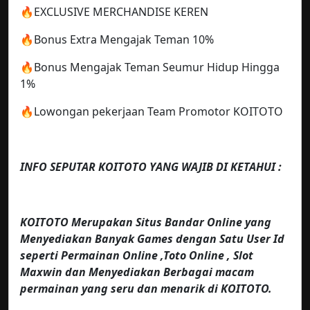
🔥EXCLUSIVE MERCHANDISE KEREN
🔥Bonus Extra Mengajak Teman 10%
🔥Bonus Mengajak Teman Seumur Hidup Hingga
1%
🔥Lowongan pekerjaan Team Promotor KOITOTO
INFO SEPUTAR KOITOTO YANG WAJIB DI KETAHUI :
KOITOTO Merupakan Situs Bandar Online yang
Menyediakan Banyak Games dengan Satu User Id
seperti Permainan Online ,Toto Online , Slot
Maxwin dan Menyediakan Berbagai macam
permainan yang seru dan menarik di KOITOTO.