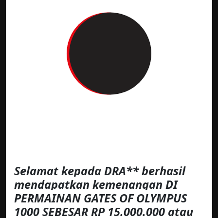
Selamat kepada DRA** berhasil
mendapatkan kemenangan DI
PERMAINAN GATES OF OLYMPUS
1000 SEBESAR RP 15.000.000 atau