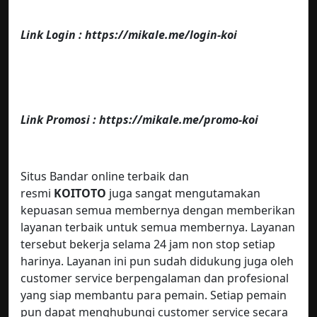
Link Login : https://mikale.me/login-koi
Link Promosi : https://mikale.me/promo-koi
Situs Bandar online terbaik dan
resmi
KOITOTO
juga sangat mengutamakan
kepuasan semua membernya dengan memberikan
layanan terbaik untuk semua membernya. Layanan
tersebut bekerja selama 24 jam non stop setiap
harinya. Layanan ini pun sudah didukung juga oleh
customer service berpengalaman dan profesional
yang siap membantu para pemain. Setiap pemain
pun dapat menghubungi customer service secara