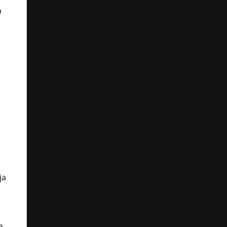
n
ja
a