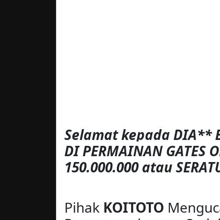
Selamat kepada DIA**
DI PERMAINAN GATES O
150.000.000 atau SERAT
Pihak
KOITOTO
Menguca