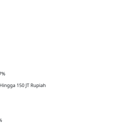
.7%
Hingga 150 JT Rupiah
%