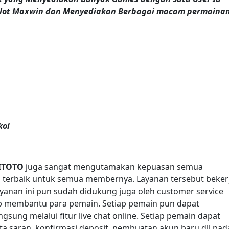
 , Slot Maxwin dan Menyediakan Berbagai macam permaina
koi
ITOTO
juga sangat mengutamakan kepuasan semua
erbaik untuk semua membernya. Layanan tersebut beker
ayanan ini pun sudah didukung juga oleh customer service
p membantu para pemain. Setiap pemain pun dapat
sung melalui fitur live chat online. Setiap pemain dapat
 saran, konfirmasi deposit, pembuatan akun baru dll pad