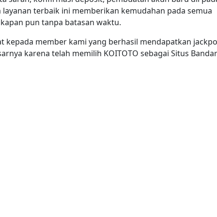
nya layanan terbaik ini memberikan kemudahan pada semua
kapan pun tanpa batasan waktu.
t kepada member kami yang berhasil mendapatkan jackpo
sarnya karena telah memilih KOITOTO sebagai Situs Banda