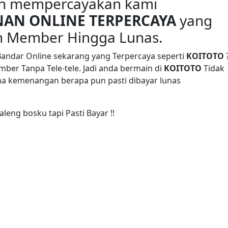
h mempercayakan kami
NAN ONLINE TERPERCAYA
yang
 Member Hingga Lunas.
andar Online sekarang yang Terpercaya seperti
KOITOTO
r Tanpa Tele-tele. Jadi anda bermain di
KOITOTO
Tidak
a kemenangan berapa pun pasti dibayar lunas
leng bosku tapi Pasti Bayar !!