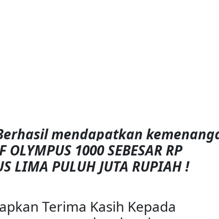
 Berhasil mendapatkan kemenang
F OLYMPUS 1000 SEBESAR RP
US LIMA PULUH JUTA RUPIAH !
pkan Terima Kasih Kepada