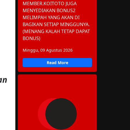
MEMBER.KOITOTO JUGA
MENYEDIAKAN BONUS2
MELIMPAH YANG AKAN DI
BAGIKAN SETIAP MINGGUNYA.
(MENANG KALAH TETAP DAPAT
BONUS)
Minggu, 09 Agustus 2026
Read More
an