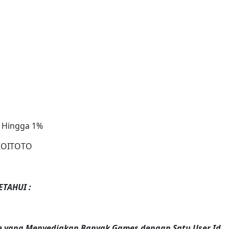
 Hingga 1%
KOITOTO
ETAHUI :
e yang Menyediakan Banyak Games dengan Satu User Id