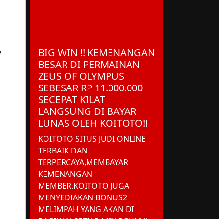
BIG WIN !! KEMENANGAN
?
BESAR DI PERMAINAN
ZEUS OF OLYMPUS
SEBESAR RP 11.000.000
SECEPAT KILAT
LANGSUNG DI BAYAR
LUNAS OLEH KOITOTO!!
KOITOTO SITUS JUDI ONLINE
TERBAIK DAN
TERPERCAYA,MEMBAYAR
KEMENANGAN
MEMBER.KOITOTO JUGA
MENYEDIAKAN BONUS2
MELIMPAH YANG AKAN DI