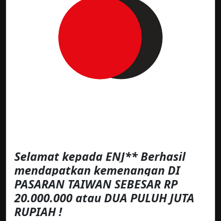
Selamat kepada ENJ** Berhasil
mendapatkan kemenangan DI
PASARAN TAIWAN SEBESAR RP
20.000.000 atau DUA PULUH JUTA
RUPIAH !