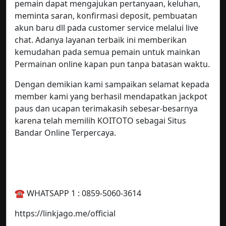
pemain dapat mengajukan pertanyaan, keluhan,
meminta saran, konfirmasi deposit, pembuatan
akun baru dll pada customer service melalui live
chat. Adanya layanan terbaik ini memberikan
kemudahan pada semua pemain untuk mainkan
Permainan online kapan pun tanpa batasan waktu.
Dengan demikian kami sampaikan selamat kepada
member kami yang berhasil mendapatkan jackpot
paus dan ucapan terimakasih sebesar-besarnya
karena telah memilih KOITOTO sebagai Situs
Bandar Online Terpercaya.
☎️ WHATSAPP 1 : 0859-5060-3614
https://linkjago.me/official