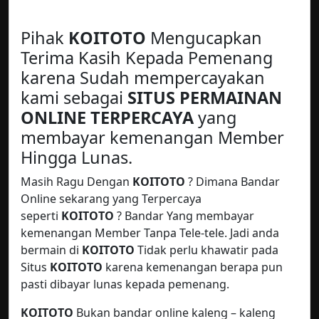
Pihak
KOITOTO
Mengucapkan
Terima Kasih Kepada Pemenang
karena Sudah mempercayakan
kami sebagai
SITUS PERMAINAN
ONLINE TERPERCAYA
yang
membayar kemenangan Member
Hingga Lunas.
Masih Ragu Dengan
KOITOTO
? Dimana Bandar
Online sekarang yang Terpercaya
seperti
KOITOTO
? Bandar Yang membayar
kemenangan Member Tanpa Tele-tele. Jadi anda
bermain di
KOITOTO
Tidak perlu khawatir pada
Situs
KOITOTO
karena kemenangan berapa pun
pasti dibayar lunas kepada pemenang.
KOITOTO
Bukan bandar online kaleng – kaleng