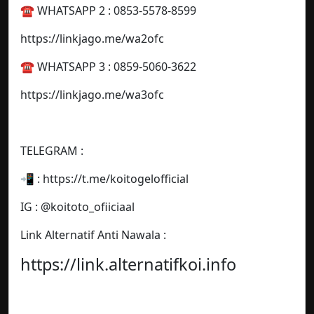
☎️ WHATSAPP 2 : 0853-5578-8599
https://linkjago.me/wa2ofc
☎️ WHATSAPP 3 : 0859-5060-3622
https://linkjago.me/wa3ofc
TELEGRAM :
📲 : https://t.me/koitogelofficial
IG : @koitoto_ofiiciaal
Link Alternatif Anti Nawala :
https://link.alternatifkoi.info