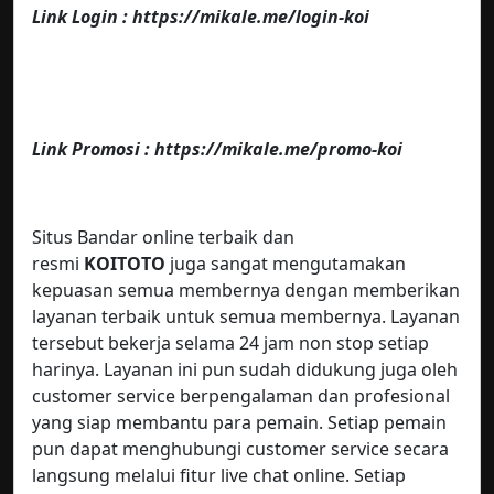
Link Login : https://mikale.me/login-koi
Link Promosi : https://mikale.me/promo-koi
Situs Bandar online terbaik dan
resmi
KOITOTO
juga sangat mengutamakan
kepuasan semua membernya dengan memberikan
layanan terbaik untuk semua membernya. Layanan
tersebut bekerja selama 24 jam non stop setiap
harinya. Layanan ini pun sudah didukung juga oleh
customer service berpengalaman dan profesional
yang siap membantu para pemain. Setiap pemain
pun dapat menghubungi customer service secara
langsung melalui fitur live chat online. Setiap