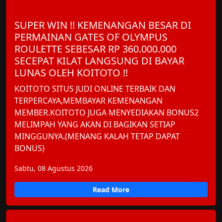
SUPER WIN !! KEMENANGAN BESAR DI
PERMAINAN GATES OF OLYMPUS
ROULETTE SEBESAR RP 360.000.000
SECEPAT KILAT LANGSUNG DI BAYAR
LUNAS OLEH KOITOTO !!
KOITOTO SITUS JUDI ONLINE TERBAIK DAN
TERPERCAYA,MEMBAYAR KEMENANGAN
MEMBER.KOITOTO JUGA MENYEDIAKAN BONUS2
MELIMPAH YANG AKAN DI BAGIKAN SETIAP
MINGGUNYA.(MENANG KALAH TETAP DAPAT
BONUS)
Sabtu, 08 Agustus 2026
Read More