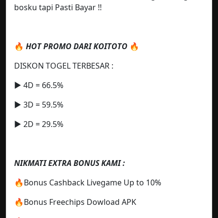
bosku tapi Pasti Bayar !!
🔥
HOT PROMO DARI KOITOTO
🔥
DISKON TOGEL TERBESAR :
▶️ 4D = 66.5%
▶️ 3D = 59.5%
▶️ 2D = 29.5%
NIKMATI EXTRA BONUS KAMI :
🔥Bonus Cashback Livegame Up to 10%
🔥Bonus Freechips Dowload APK