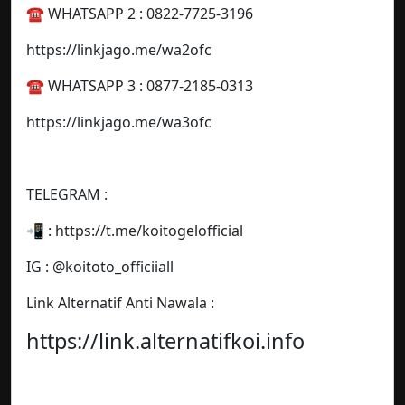
☎️ WHATSAPP 2 : 0822-7725-3196
https://linkjago.me/wa2ofc
☎️ WHATSAPP 3 : 0877-2185-0313
https://linkjago.me/wa3ofc
TELEGRAM :
📲 : https://t.me/koitogelofficial
IG : @koitoto_officiiall
Link Alternatif Anti Nawala :
https://link.alternatifkoi.info