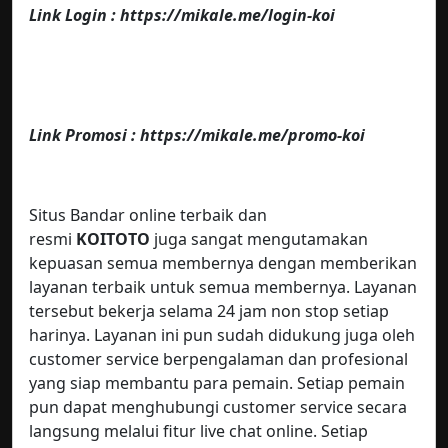
Link Login : https://mikale.me/login-koi
Link Promosi : https://mikale.me/promo-koi
Situs Bandar online terbaik dan
resmi
KOITOTO
juga sangat mengutamakan
kepuasan semua membernya dengan memberikan
layanan terbaik untuk semua membernya. Layanan
tersebut bekerja selama 24 jam non stop setiap
harinya. Layanan ini pun sudah didukung juga oleh
customer service berpengalaman dan profesional
yang siap membantu para pemain. Setiap pemain
pun dapat menghubungi customer service secara
langsung melalui fitur live chat online. Setiap