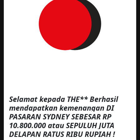
Selamat kepada THE** Berhasil
mendapatkan kemenangan DI
PASARAN SYDNEY SEBESAR RP
10.800.000 atau SEPULUH JUTA
DELAPAN RATUS RIBU RUPIAH !