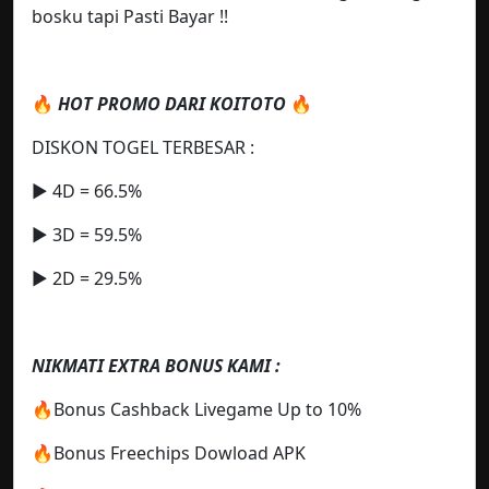
bosku tapi Pasti Bayar !!
🔥
HOT PROMO DARI KOITOTO
🔥
DISKON TOGEL TERBESAR :
▶️ 4D = 66.5%
▶️ 3D = 59.5%
▶️ 2D = 29.5%
NIKMATI EXTRA BONUS KAMI :
🔥Bonus Cashback Livegame Up to 10%
🔥Bonus Freechips Dowload APK