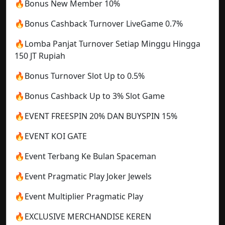
🔥Bonus New Member 10%
🔥Bonus Cashback Turnover LiveGame 0.7%
🔥Lomba Panjat Turnover Setiap Minggu Hingga
150 JT Rupiah
🔥Bonus Turnover Slot Up to 0.5%
🔥Bonus Cashback Up to 3% Slot Game
🔥EVENT FREESPIN 20% DAN BUYSPIN 15%
🔥EVENT KOI GATE
🔥Event Terbang Ke Bulan Spaceman
🔥Event Pragmatic Play Joker Jewels
🔥Event Multiplier Pragmatic Play
🔥EXCLUSIVE MERCHANDISE KEREN