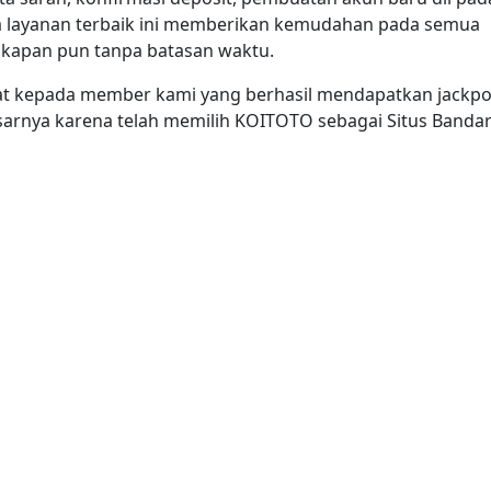
nya layanan terbaik ini memberikan kemudahan pada semua
kapan pun tanpa batasan waktu.
t kepada member kami yang berhasil mendapatkan jackpo
sarnya karena telah memilih KOITOTO sebagai Situs Banda