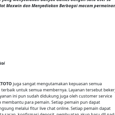
 , Slot Maxwin dan Menyediakan Berbagai macam permaina
koi
ITOTO
juga sangat mengutamakan kepuasan semua
erbaik untuk semua membernya. Layanan tersebut beker
ayanan ini pun sudah didukung juga oleh customer service
p membantu para pemain. Setiap pemain pun dapat
sung melalui fitur live chat online. Setiap pemain dapat
 saran, konfirmasi deposit, pembuatan akun baru dll pad