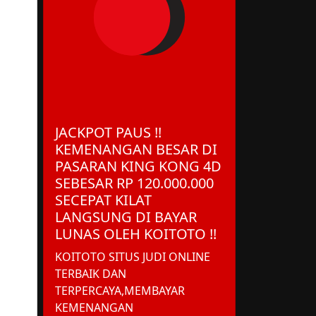
JACKPOT PAUS !!
KEMENANGAN BESAR DI
PASARAN KING KONG 4D
SEBESAR RP 120.000.000
SECEPAT KILAT
LANGSUNG DI BAYAR
LUNAS OLEH KOITOTO !!
KOITOTO SITUS JUDI ONLINE
TERBAIK DAN
TERPERCAYA,MEMBAYAR
KEMENANGAN