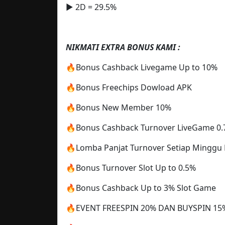
▶️ 2D = 29.5%
NIKMATI EXTRA BONUS KAMI :
🔥Bonus Cashback Livegame Up to 10%
🔥Bonus Freechips Dowload APK
🔥Bonus New Member 10%
🔥Bonus Cashback Turnover LiveGame 0
🔥Lomba Panjat Turnover Setiap Minggu 
🔥Bonus Turnover Slot Up to 0.5%
🔥Bonus Cashback Up to 3% Slot Game
🔥EVENT FREESPIN 20% DAN BUYSPIN 15