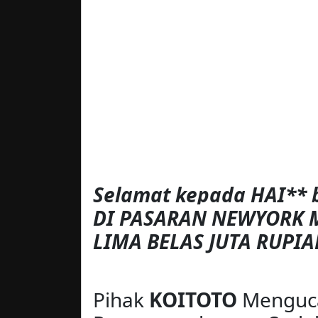
Selamat kepada HAI**
DI PASARAN NEWYORK MI
LIMA BELAS JUTA RUPIA
Pihak
KOITOTO
Menguca