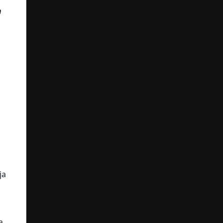
n
ja
a