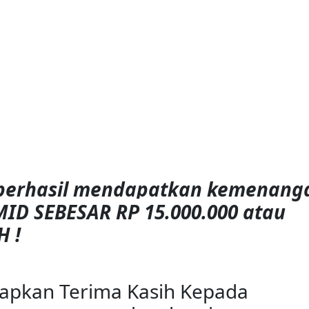
 berhasil mendapatkan kemenang
D SEBESAR RP 15.000.000 atau
H !
pkan Terima Kasih Kepada