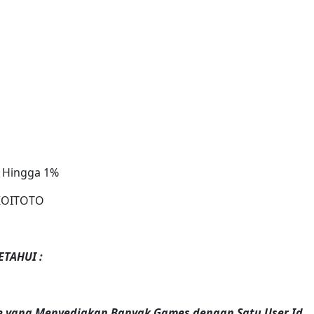
 Hingga 1%
KOITOTO
ETAHUI :
e yang Menyediakan Banyak Games dengan Satu User Id