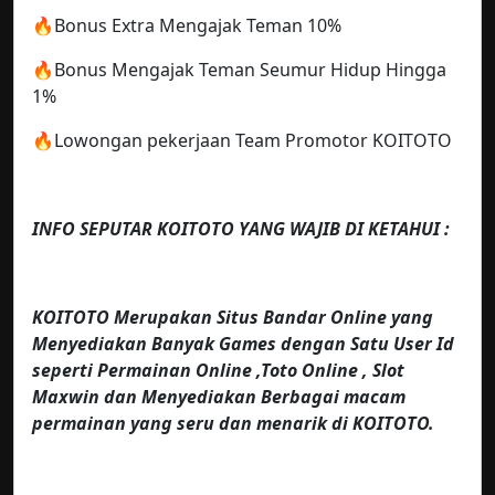
🔥Bonus Extra Mengajak Teman 10%
🔥Bonus Mengajak Teman Seumur Hidup Hingga
1%
🔥Lowongan pekerjaan Team Promotor KOITOTO
INFO SEPUTAR KOITOTO YANG WAJIB DI KETAHUI :
KOITOTO Merupakan Situs Bandar Online yang
Menyediakan Banyak Games dengan Satu User Id
seperti Permainan Online ,Toto Online , Slot
Maxwin dan Menyediakan Berbagai macam
permainan yang seru dan menarik di KOITOTO.