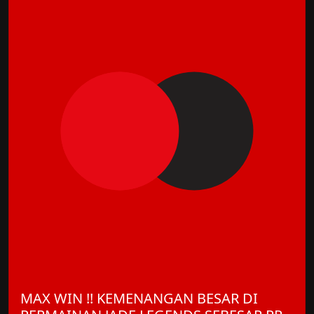
MAX WIN !! KEMENANGAN BESAR DI