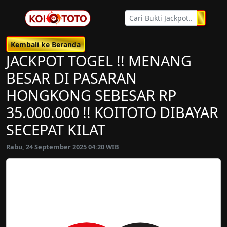
Kembali ke Beranda
JACKPOT TOGEL !! MENANG
BESAR DI PASARAN
HONGKONG SEBESAR RP
35.000.000 !! KOITOTO DIBAYAR
SECEPAT KILAT
Rabu, 24 September 2025 04:20 WIB