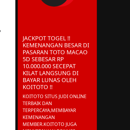
?
JACKPOT TOGEL !!
KEMENANGAN BESAR DI
PASARAN TOTO MACAO
5D SEBESAR RP
10.000.000 SECEPAT
KILAT LANGSUNG DI
BAYAR LUNAS OLEH
KOITOTO !!
KOITOTO SITUS JUDI ONLINE
TERBAIK DAN
TERPERCAYA,MEMBAYAR
KEMENANGAN
MEMBER.KOITOTO JUGA