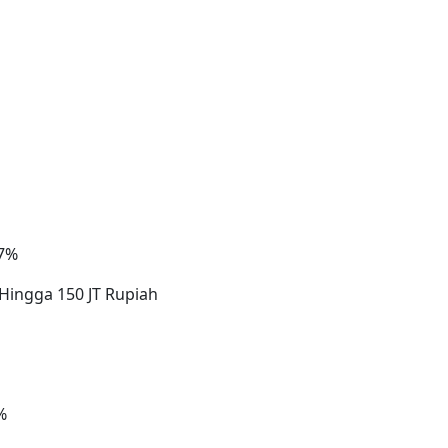
.7%
Hingga 150 JT Rupiah
%