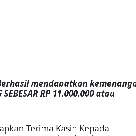
 Berhasil mendapatkan kemenang
SEBESAR RP 11.000.000 atau
pkan Terima Kasih Kepada