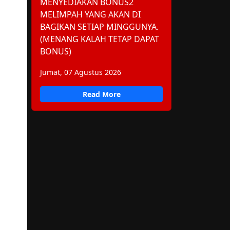
MENYEDIAKAN BONUS2
MELIMPAH YANG AKAN DI
BAGIKAN SETIAP MINGGUNYA.
(MENANG KALAH TETAP DAPAT
BONUS)
Jumat, 07 Agustus 2026
Read More