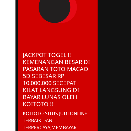
JACKPOT TOGEL !!
KEMENANGAN BESAR DI
PASARAN TOTO MACAO
5D SEBESAR RP
10.000.000 SECEPAT
KILAT LANGSUNG DI
BAYAR LUNAS OLEH
KOITOTO !!
KOITOTO SITUS JUDI ONLINE
TERBAIK DAN
TERPERCAYA,MEMBAYAR