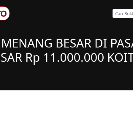
! MENANG BESAR DI PA
AR Rp 11.000.000 KOI