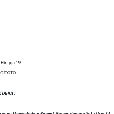
 Hingga 1%
KOITOTO
ETAHUI :
e yang Menyediakan Banyak Games dengan Satu User Id