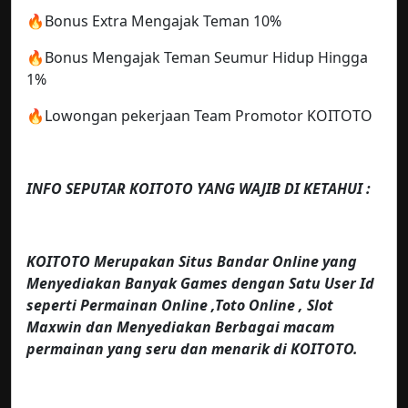
🔥Bonus Extra Mengajak Teman 10%
🔥Bonus Mengajak Teman Seumur Hidup Hingga
1%
🔥Lowongan pekerjaan Team Promotor KOITOTO
INFO SEPUTAR KOITOTO YANG WAJIB DI KETAHUI :
KOITOTO Merupakan Situs Bandar Online yang
Menyediakan Banyak Games dengan Satu User Id
seperti Permainan Online ,Toto Online , Slot
Maxwin dan Menyediakan Berbagai macam
permainan yang seru dan menarik di KOITOTO.