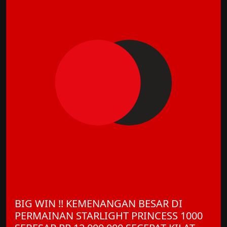
BIG WIN !! KEMENANGAN BESAR DI
PERMAINAN STARLIGHT PRINCESS 1000