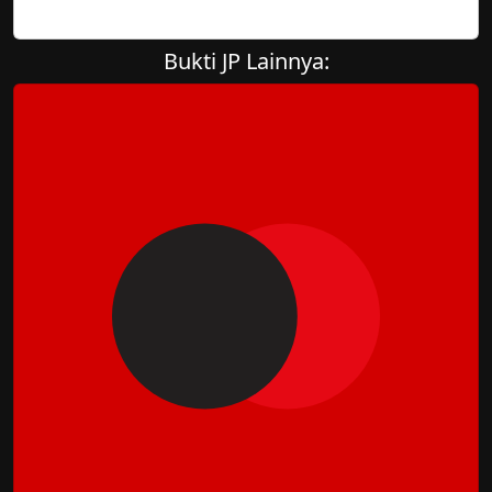
Bukti JP Lainnya: