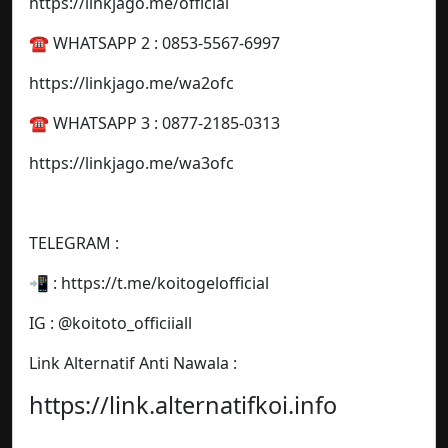
https://linkjago.me/official
☎️ WHATSAPP 2 : 0853-5567-6997
https://linkjago.me/wa2ofc
☎️ WHATSAPP 3 : 0877-2185-0313
https://linkjago.me/wa3ofc
TELEGRAM :
📲 : https://t.me/koitogelofficial
IG : @koitoto_officiiall
Link Alternatif Anti Nawala :
https://link.alternatifkoi.info