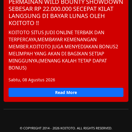
PERMAINAN WILD BOUNTY SHOWDOWN
SEBESAR RP 22.000.000 SECEPAT KILAT
LANGSUNG DI BAYAR LUNAS OLEH
KOITOTO !!
KOITOTO SITUS JUDI ONLINE TERBAIK DAN
TERPERCAYA,MEMBAYAR KEMENANGAN
MEMBER.KOITOTO JUGA MENYEDIAKAN BONUS2
MELIMPAH YANG AKAN DI BAGIKAN SETIAP
MINGGUNYA.(MENANG KALAH TETAP DAPAT
BONUS)
Sabtu, 08 Agustus 2026
Read More
© COPYRIGHT 2014 - 2026 KOITOTO. ALL RIGHTS RESERVED.