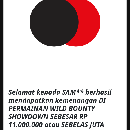
Selamat kepada SAM** berhasil
mendapatkan kemenangan DI
PERMAINAN WILD BOUNTY
SHOWDOWN SEBESAR RP
11.000.000 atau SEBELAS JUTA