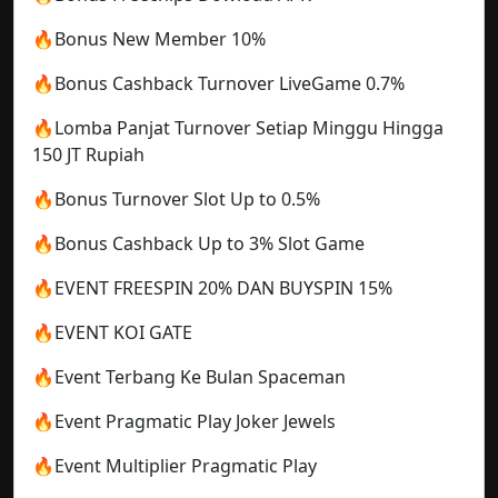
🔥Bonus New Member 10%
🔥Bonus Cashback Turnover LiveGame 0.7%
🔥Lomba Panjat Turnover Setiap Minggu Hingga
150 JT Rupiah
🔥Bonus Turnover Slot Up to 0.5%
🔥Bonus Cashback Up to 3% Slot Game
🔥EVENT FREESPIN 20% DAN BUYSPIN 15%
🔥EVENT KOI GATE
🔥Event Terbang Ke Bulan Spaceman
🔥Event Pragmatic Play Joker Jewels
🔥Event Multiplier Pragmatic Play