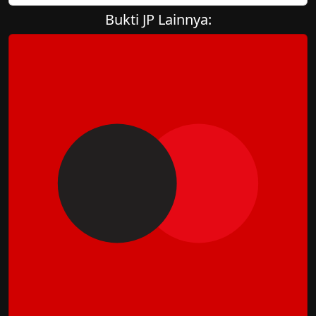
Bukti JP Lainnya: