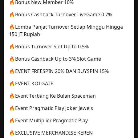
🔥Bonus New Member 10%
🔥Bonus Cashback Turnover LiveGame 0.7%
🔥Lomba Panjat Turnover Setiap Minggu Hingga
150 JT Rupiah
🔥Bonus Turnover Slot Up to 0.5%
🔥Bonus Cashback Up to 3% Slot Game
🔥EVENT FREESPIN 20% DAN BUYSPIN 15%
🔥EVENT KOI GATE
🔥Event Terbang Ke Bulan Spaceman
🔥Event Pragmatic Play Joker Jewels
🔥Event Multiplier Pragmatic Play
🔥EXCLUSIVE MERCHANDISE KEREN