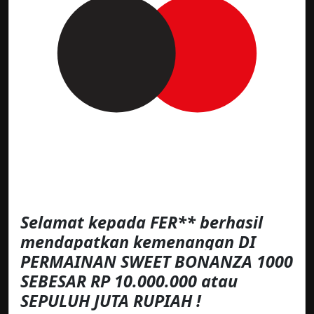
Selamat kepada FER** berhasil
mendapatkan kemenangan DI
PERMAINAN SWEET BONANZA 1000
SEBESAR RP 10.000.000 atau
SEPULUH JUTA RUPIAH !