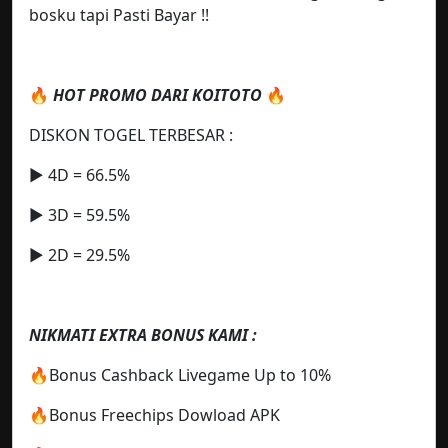
bosku tapi Pasti Bayar !!
🔥
HOT PROMO DARI KOITOTO
🔥
DISKON TOGEL TERBESAR :
▶️ 4D = 66.5%
▶️ 3D = 59.5%
▶️ 2D = 29.5%
NIKMATI EXTRA BONUS KAMI :
🔥Bonus Cashback Livegame Up to 10%
🔥Bonus Freechips Dowload APK