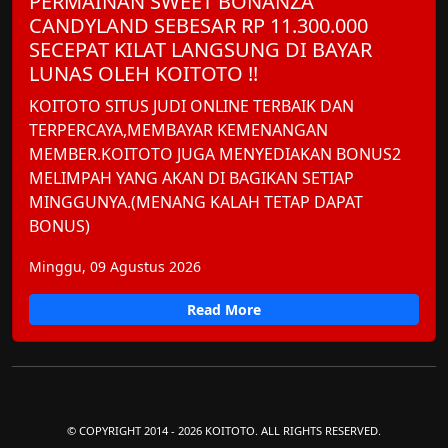
PERMAINAN SWEET BONANZA
CANDYLAND SEBESAR RP 11.300.000
SECEPAT KILAT LANGSUNG DI BAYAR
LUNAS OLEH KOITOTO !!
KOITOTO SITUS JUDI ONLINE TERBAIK DAN
TERPERCAYA,MEMBAYAR KEMENANGAN
MEMBER.KOITOTO JUGA MENYEDIAKAN BONUS2
MELIMPAH YANG AKAN DI BAGIKAN SETIAP
MINGGUNYA.(MENANG KALAH TETAP DAPAT
BONUS)
Minggu, 09 Agustus 2026
Read More
© COPYRIGHT 2014 - 2026 KOITOTO. ALL RIGHTS RESERVED.