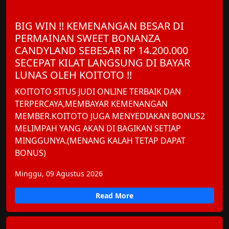
BIG WIN !! KEMENANGAN BESAR DI
PERMAINAN SWEET BONANZA
CANDYLAND SEBESAR RP 14.200.000
SECEPAT KILAT LANGSUNG DI BAYAR
LUNAS OLEH KOITOTO !!
KOITOTO SITUS JUDI ONLINE TERBAIK DAN
TERPERCAYA,MEMBAYAR KEMENANGAN
MEMBER.KOITOTO JUGA MENYEDIAKAN BONUS2
MELIMPAH YANG AKAN DI BAGIKAN SETIAP
MINGGUNYA.(MENANG KALAH TETAP DAPAT
BONUS)
Minggu, 09 Agustus 2026
Read More