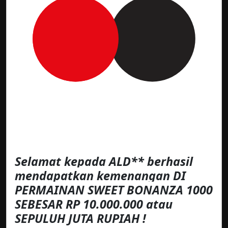
Selamat kepada ALD** berhasil
mendapatkan kemenangan DI
PERMAINAN SWEET BONANZA 1000
SEBESAR RP 10.000.000 atau
SEPULUH JUTA RUPIAH !