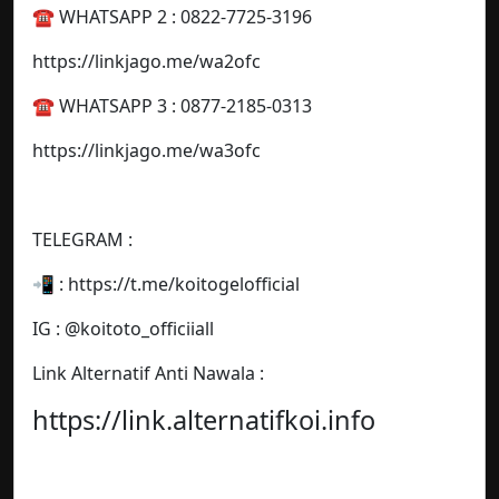
☎️ WHATSAPP 2 : 0822-7725-3196
https://linkjago.me/wa2ofc
☎️ WHATSAPP 3 : 0877-2185-0313
https://linkjago.me/wa3ofc
TELEGRAM :
📲 : https://t.me/koitogelofficial
IG : @koitoto_officiiall
Link Alternatif Anti Nawala :
https://link.alternatifkoi.info