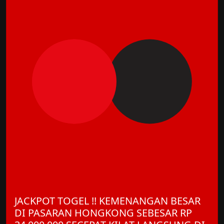
JACKPOT TOGEL !! KEMENANGAN BESAR
DI PASARAN HONGKONG SEBESAR RP