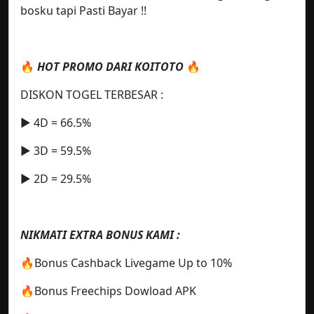
bosku tapi Pasti Bayar !!
🔥
HOT PROMO DARI KOITOTO
🔥
DISKON TOGEL TERBESAR :
▶️ 4D = 66.5%
▶️ 3D = 59.5%
▶️ 2D = 29.5%
NIKMATI EXTRA BONUS KAMI :
🔥Bonus Cashback Livegame Up to 10%
🔥Bonus Freechips Dowload APK