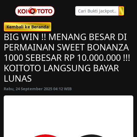
Kembali ke Beranda
BIG WIN !! MENANG BESAR DI
PERMAINAN SWEET BONANZA
1000 SEBESAR RP 10.000.000 !!!
KOITOTO LANGSUNG BAYAR
LUNAS
Rabu, 24 September 2025 04:12 WIB