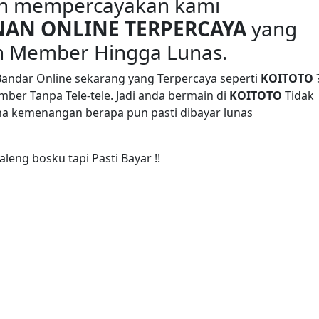
h mempercayakan kami
NAN ONLINE TERPERCAYA
yang
 Member Hingga Lunas.
andar Online sekarang yang Terpercaya seperti
KOITOTO
r Tanpa Tele-tele. Jadi anda bermain di
KOITOTO
Tidak
a kemenangan berapa pun pasti dibayar lunas
leng bosku tapi Pasti Bayar !!