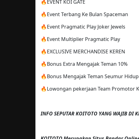
🔥EVENT KOI GATE
🔥Event Terbang Ke Bulan Spaceman
🔥Event Pragmatic Play Joker Jewels
🔥Event Multiplier Pragmatic Play
🔥EXCLUSIVE MERCHANDISE KEREN
🔥Bonus Extra Mengajak Teman 10%
🔥Bonus Mengajak Teman Seumur Hidup
🔥Lowongan pekerjaan Team Promotor 
INFO SEPUTAR KOITOTO YANG WAJIB DI K
KOITOTO Merupakan Situs Bandar Onlin