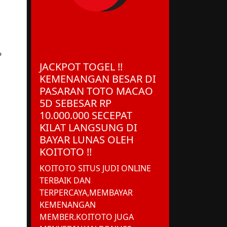
?
JACKPOT TOGEL !!
KEMENANGAN BESAR DI
PASARAN TOTO MACAO
5D SEBESAR RP
10.000.000 SECEPAT
KILAT LANGSUNG DI
BAYAR LUNAS OLEH
KOITOTO !!
KOITOTO SITUS JUDI ONLINE
TERBAIK DAN
TERPERCAYA,MEMBAYAR
KEMENANGAN
MEMBER.KOITOTO JUGA