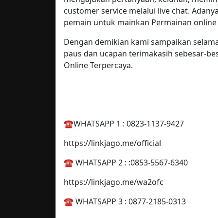
customer service melalui live chat. Ada
pemain untuk mainkan Permainan online 
Dengan demikian kami sampaikan selama
paus dan ucapan terimakasih sebesar-be
Online Terpercaya.
☎️WHATSAPP 1 : 0823-1137-9427
https://linkjago.me/official
☎️ WHATSAPP 2 : :0853-5567-6340
https://linkjago.me/wa2ofc
☎️ WHATSAPP 3 : 0877-2185-0313