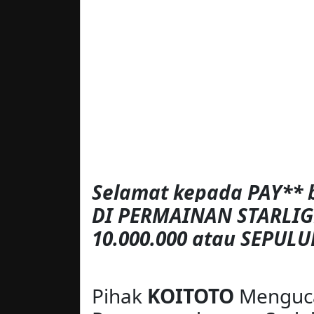
Selamat kepada PAY**
DI PERMAINAN STARLIG
10.000.000 atau SEPULU
Pihak
KOITOTO
Menguca