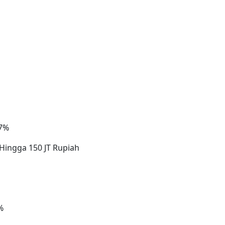
.7%
Hingga 150 JT Rupiah
%