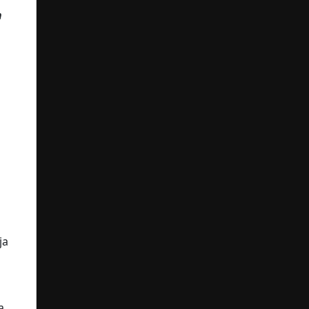
n
ja
a