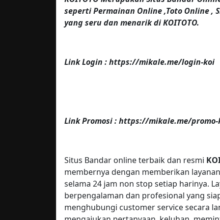
seperti Permainan Online ,Toto Online
yang seru dan menarik di KOITOTO.
Link Login : https://mikale.me/login-koi
Link Promosi : https://mikale.me/promo-
Situs Bandar online terbaik dan resmi
KO
membernya dengan memberikan layanan t
selama 24 jam non stop setiap harinya. L
berpengalaman dan profesional yang sia
menghubungi customer service secara lang
mengajukan pertanyaan, keluhan, meminta