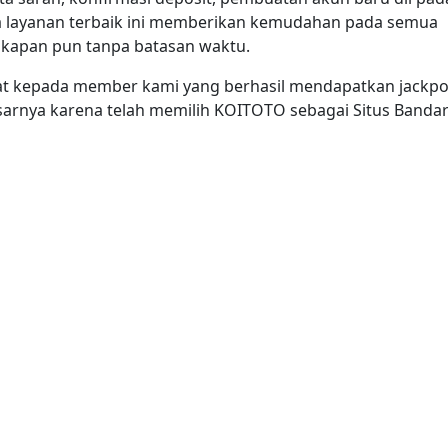
nya layanan terbaik ini memberikan kemudahan pada semua
kapan pun tanpa batasan waktu.
t kepada member kami yang berhasil mendapatkan jackpo
sarnya karena telah memilih KOITOTO sebagai Situs Banda