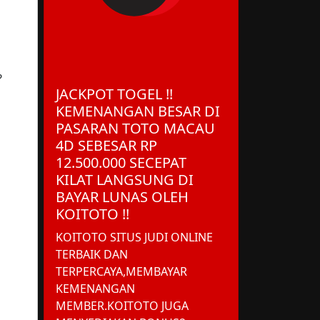
?
JACKPOT TOGEL !!
KEMENANGAN BESAR DI
PASARAN TOTO MACAU
4D SEBESAR RP
12.500.000 SECEPAT
KILAT LANGSUNG DI
BAYAR LUNAS OLEH
KOITOTO !!
KOITOTO SITUS JUDI ONLINE
TERBAIK DAN
TERPERCAYA,MEMBAYAR
KEMENANGAN
MEMBER.KOITOTO JUGA