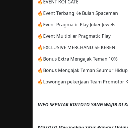
🔥EVENT KOI GATE
🔥Event Terbang Ke Bulan Spaceman
🔥Event Pragmatic Play Joker Jewels
🔥Event Multiplier Pragmatic Play
🔥EXCLUSIVE MERCHANDISE KEREN
🔥Bonus Extra Mengajak Teman 10%
🔥Bonus Mengajak Teman Seumur Hidup
🔥Lowongan pekerjaan Team Promotor 
INFO SEPUTAR KOITOTO YANG WAJIB DI K
KOITOTO Merupakan Situs Bandar Onlin