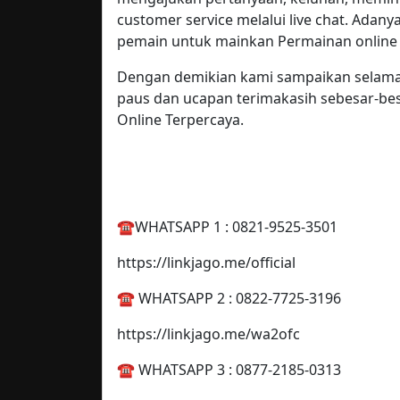
customer service melalui live chat. Ada
pemain untuk mainkan Permainan online 
Dengan demikian kami sampaikan selama
paus dan ucapan terimakasih sebesar-be
Online Terpercaya.
☎️WHATSAPP 1 : 0821-9525-3501
https://linkjago.me/official
☎️ WHATSAPP 2 : 0822-7725-3196
https://linkjago.me/wa2ofc
☎️ WHATSAPP 3 : 0877-2185-0313