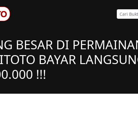
ANG BESAR DI PERMAINA
KOITOTO BAYAR LANGSU
.000 !!!