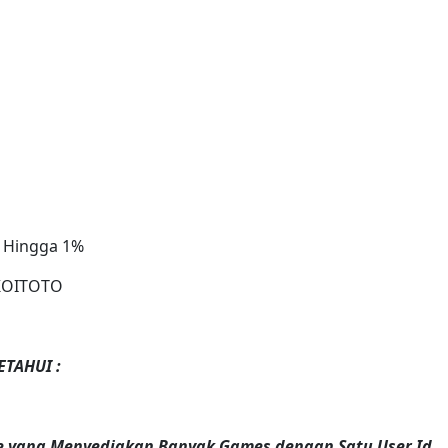
 Hingga 1%
KOITOTO
ETAHUI :
e yang Menyediakan Banyak Games dengan Satu User Id