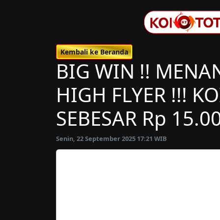
Kembali ke Beranda
BIG WIN !! MEN
HIGH FLYER !!! 
SEBESAR Rp 15.000
Senin, 22 September 2025 17:21 WIB