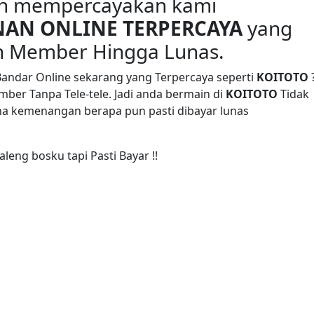
h mempercayakan kami
NAN ONLINE TERPERCAYA
yang
 Member Hingga Lunas.
andar Online sekarang yang Terpercaya seperti
KOITOTO
r Tanpa Tele-tele. Jadi anda bermain di
KOITOTO
Tidak
a kemenangan berapa pun pasti dibayar lunas
leng bosku tapi Pasti Bayar !!