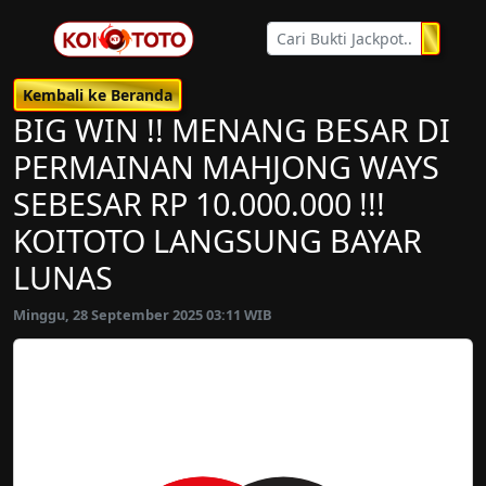
Kembali ke Beranda
BIG WIN !! MENANG BESAR DI
PERMAINAN MAHJONG WAYS
SEBESAR RP 10.000.000 !!!
KOITOTO LANGSUNG BAYAR
LUNAS
Minggu, 28 September 2025 03:11 WIB