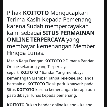
Pihak
KOITOTO
Mengucapkan
Terima Kasih Kepada Pemenang
karena Sudah mempercayakan
kami sebagai
SITUS PERMAINAN
ONLINE TERPERCAYA
yang
membayar kemenangan Member
Hingga Lunas.
Masih Ragu Dengan
KOITOTO
? Dimana Bandar
Online sekarang yang Terpercaya
seperti
KOITOTO
? Bandar Yang membayar
kemenangan Member Tanpa Tele-tele. Jadi anda
bermain di
KOITOTO
Tidak perlu khawatir pada
Situs
KOITOTO
karena kemenangan berapa pun
pasti dibayar lunas kepada pemenang.
KOITOTO
Bukan bandar online kaleng – kaleng