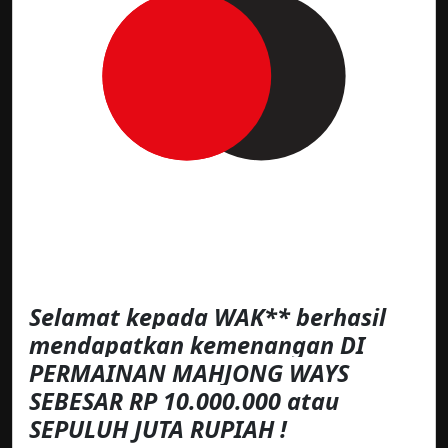
Selamat kepada WAK** berhasil
mendapatkan kemenangan DI
PERMAINAN MAHJONG WAYS
SEBESAR RP 10.000.000 atau
SEPULUH JUTA RUPIAH !