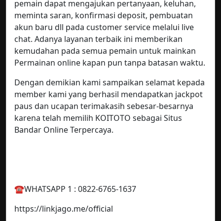
pemain dapat mengajukan pertanyaan, keluhan,
meminta saran, konfirmasi deposit, pembuatan
akun baru dll pada customer service melalui live
chat. Adanya layanan terbaik ini memberikan
kemudahan pada semua pemain untuk mainkan
Permainan online kapan pun tanpa batasan waktu.
Dengan demikian kami sampaikan selamat kepada
member kami yang berhasil mendapatkan jackpot
paus dan ucapan terimakasih sebesar-besarnya
karena telah memilih KOITOTO sebagai Situs
Bandar Online Terpercaya.
☎️WHATSAPP 1 : 0822-6765-1637
https://linkjago.me/official