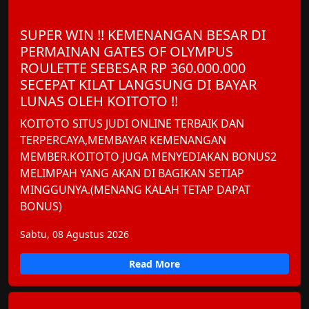
SUPER WIN !! KEMENANGAN BESAR DI
PERMAINAN GATES OF OLYMPUS
ROULETTE SEBESAR RP 360.000.000
SECEPAT KILAT LANGSUNG DI BAYAR
LUNAS OLEH KOITOTO !!
KOITOTO SITUS JUDI ONLINE TERBAIK DAN
TERPERCAYA,MEMBAYAR KEMENANGAN
MEMBER.KOITOTO JUGA MENYEDIAKAN BONUS2
MELIMPAH YANG AKAN DI BAGIKAN SETIAP
MINGGUNYA.(MENANG KALAH TETAP DAPAT
BONUS)
Sabtu, 08 Agustus 2026
Read More