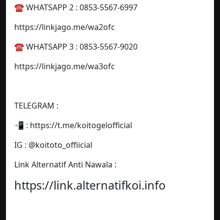
☎️ WHATSAPP 2 : 0853-5567-6997
https://linkjago.me/wa2ofc
☎️ WHATSAPP 3 : 0853-5567-9020
https://linkjago.me/wa3ofc
TELEGRAM :
📲 : https://t.me/koitogelofficial
IG : @koitoto_offiicial
Link Alternatif Anti Nawala :
https://link.alternatifkoi.info