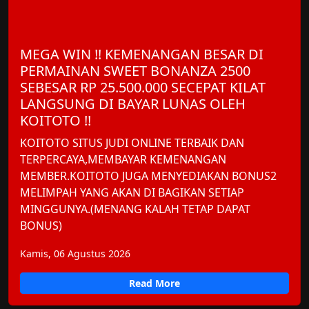
MEGA WIN !! KEMENANGAN BESAR DI
PERMAINAN SWEET BONANZA 2500
SEBESAR RP 25.500.000 SECEPAT KILAT
LANGSUNG DI BAYAR LUNAS OLEH
KOITOTO !!
KOITOTO SITUS JUDI ONLINE TERBAIK DAN
TERPERCAYA,MEMBAYAR KEMENANGAN
MEMBER.KOITOTO JUGA MENYEDIAKAN BONUS2
MELIMPAH YANG AKAN DI BAGIKAN SETIAP
MINGGUNYA.(MENANG KALAH TETAP DAPAT
BONUS)
Kamis, 06 Agustus 2026
Read More