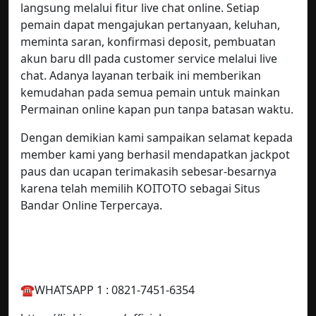
langsung melalui fitur live chat online. Setiap
pemain dapat mengajukan pertanyaan, keluhan,
meminta saran, konfirmasi deposit, pembuatan
akun baru dll pada customer service melalui live
chat. Adanya layanan terbaik ini memberikan
kemudahan pada semua pemain untuk mainkan
Permainan online kapan pun tanpa batasan waktu.
Dengan demikian kami sampaikan selamat kepada
member kami yang berhasil mendapatkan jackpot
paus dan ucapan terimakasih sebesar-besarnya
karena telah memilih KOITOTO sebagai Situs
Bandar Online Terpercaya.
☎️WHATSAPP 1 : 0821-7451-6354