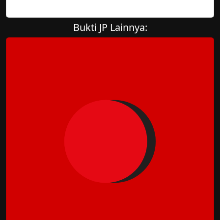
Bukti JP Lainnya: