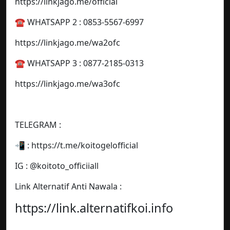
https://linkjago.me/official
☎️ WHATSAPP 2 : 0853-5567-6997
https://linkjago.me/wa2ofc
☎️ WHATSAPP 3 : 0877-2185-0313
https://linkjago.me/wa3ofc
TELEGRAM :
📲 : https://t.me/koitogelofficial
IG : @koitoto_officiiall
Link Alternatif Anti Nawala :
https://link.alternatifkoi.info