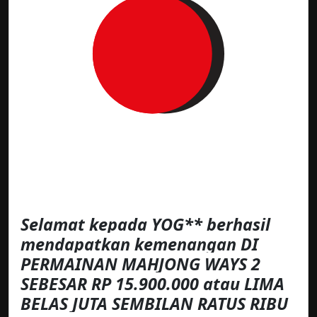
Selamat kepada YOG** berhasil
mendapatkan kemenangan DI
PERMAINAN MAHJONG WAYS 2
SEBESAR RP 15.900.000 atau LIMA
BELAS JUTA SEMBILAN RATUS RIBU