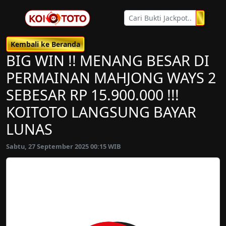
Kembali ke Beranda
BIG WIN !! MENANG BESAR DI
PERMAINAN MAHJONG WAYS 2
SEBESAR RP 15.900.000 !!!
KOITOTO LANGSUNG BAYAR
LUNAS
Sabtu, 27 September 2025 00:15 WIB