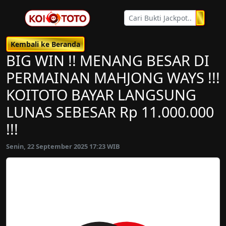
Kembali ke Beranda
BIG WIN !! MENANG BESAR DI
PERMAINAN MAHJONG WAYS !!!
KOITOTO BAYAR LANGSUNG
LUNAS SEBESAR Rp 11.000.000
!!!
Senin, 22 September 2025 17:23 WIB