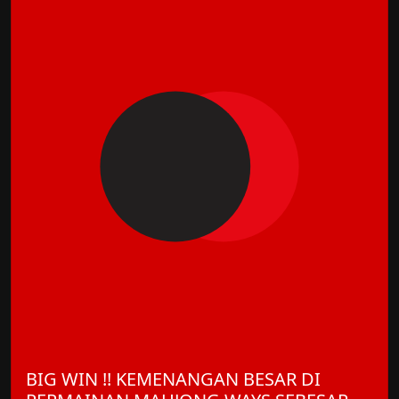
BIG WIN !! KEMENANGAN BESAR DI