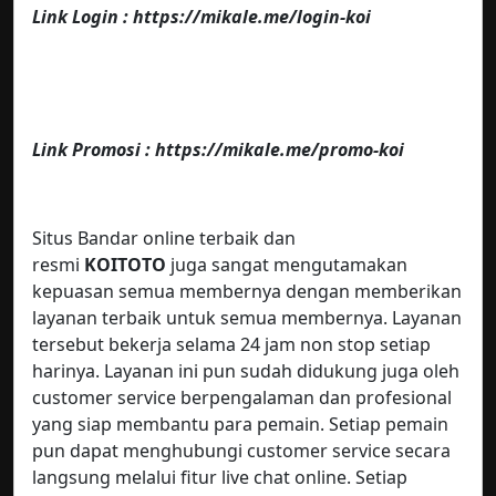
Link Login : https://mikale.me/login-koi
Link Promosi : https://mikale.me/promo-koi
Situs Bandar online terbaik dan
resmi
KOITOTO
juga sangat mengutamakan
kepuasan semua membernya dengan memberikan
layanan terbaik untuk semua membernya. Layanan
tersebut bekerja selama 24 jam non stop setiap
harinya. Layanan ini pun sudah didukung juga oleh
customer service berpengalaman dan profesional
yang siap membantu para pemain. Setiap pemain
pun dapat menghubungi customer service secara
langsung melalui fitur live chat online. Setiap