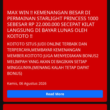
MAX WIN !! KEMENANGAN BESAR DI
PERMAINAN STARLIGHT PRINCESS 1000
SEBESAR RP 22.000.000 SECEPAT KILAT
LANGSUNG DI BAYAR LUNAS OLEH
KOITOTO !!
KOITOTO SITUS JUDI ONLINE TERBAIK DAN
TERPERCAYA,MEMBAYAR KEMENANGAN
MEMBER.KOITOTO JUGA MENYEDIAKAN BONUS2
MELIMPAH YANG AKAN DI BAGIKAN SETIAP
MINGGUNYA.(MENANG KALAH TETAP DAPAT
BONUS)
Kamis, 06 Agustus 2026
Read More