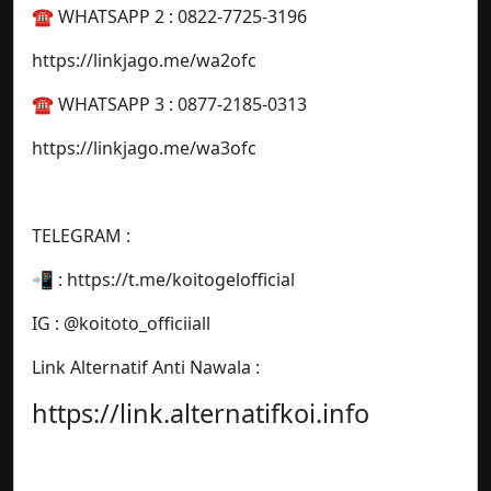
☎️ WHATSAPP 2 : 0822-7725-3196
https://linkjago.me/wa2ofc
☎️ WHATSAPP 3 : 0877-2185-0313
https://linkjago.me/wa3ofc
TELEGRAM :
📲 : https://t.me/koitogelofficial
IG : @koitoto_officiiall
Link Alternatif Anti Nawala :
https://link.alternatifkoi.info