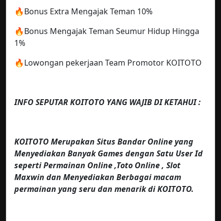
🔥Bonus Extra Mengajak Teman 10%
🔥Bonus Mengajak Teman Seumur Hidup Hingga
1%
🔥Lowongan pekerjaan Team Promotor KOITOTO
INFO SEPUTAR KOITOTO YANG WAJIB DI KETAHUI :
KOITOTO Merupakan Situs Bandar Online yang
Menyediakan Banyak Games dengan Satu User Id
seperti Permainan Online ,Toto Online , Slot
Maxwin dan Menyediakan Berbagai macam
permainan yang seru dan menarik di KOITOTO.