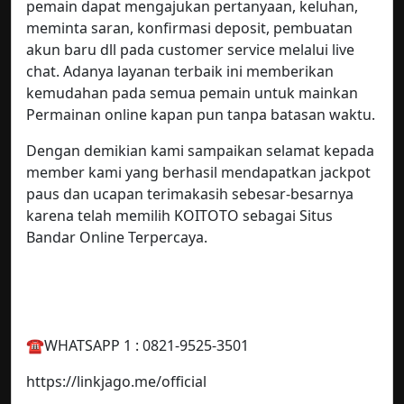
pemain dapat mengajukan pertanyaan, keluhan,
meminta saran, konfirmasi deposit, pembuatan
akun baru dll pada customer service melalui live
chat. Adanya layanan terbaik ini memberikan
kemudahan pada semua pemain untuk mainkan
Permainan online kapan pun tanpa batasan waktu.
Dengan demikian kami sampaikan selamat kepada
member kami yang berhasil mendapatkan jackpot
paus dan ucapan terimakasih sebesar-besarnya
karena telah memilih KOITOTO sebagai Situs
Bandar Online Terpercaya.
☎️WHATSAPP 1 : 0821-9525-3501
https://linkjago.me/official