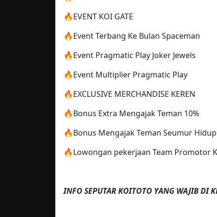
🔥EVENT KOI GATE
🔥Event Terbang Ke Bulan Spaceman
🔥Event Pragmatic Play Joker Jewels
🔥Event Multiplier Pragmatic Play
🔥EXCLUSIVE MERCHANDISE KEREN
🔥Bonus Extra Mengajak Teman 10%
🔥Bonus Mengajak Teman Seumur Hidup
🔥Lowongan pekerjaan Team Promotor 
INFO SEPUTAR KOITOTO YANG WAJIB DI K