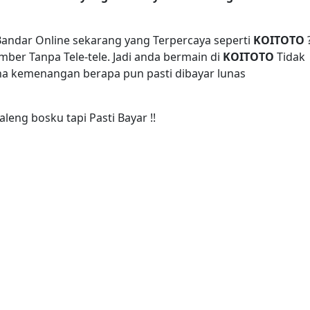
andar Online sekarang yang Terpercaya seperti
KOITOTO
r Tanpa Tele-tele. Jadi anda bermain di
KOITOTO
Tidak
a kemenangan berapa pun pasti dibayar lunas
leng bosku tapi Pasti Bayar !!