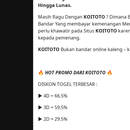
Hingga Lunas.
Masih Ragu Dengan
KOITOTO
? Dimana B
Bandar Yang membayar kemenangan Membe
perlu khawatir pada Situs
KOITOTO
karen
kepada pemenang.
KOITOTO
Bukan bandar online kaleng – ka
🔥
HOT PROMO DARI KOITOTO
🔥
DISKON TOGEL TERBESAR :
▶️ 4D = 66.5%
▶️ 3D = 59.5%
▶️ 2D = 29.5%