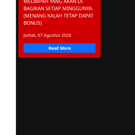
MELIMPAH YANG AKAN DI
BAGIKAN SETIAP MINGGUNYA.
(MENANG KALAH TETAP DAPAT
BONUS)
Jumat, 07 Agustus 2026
Read More