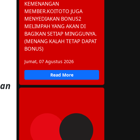
KEMENANGAN
MEMBER.KOITOTO JUGA
MENYEDIAKAN BONUS2
MELIMPAH YANG AKAN DI
BAGIKAN SETIAP MINGGUNYA.
(MENANG KALAH TETAP DAPAT
BONUS)
Jumat, 07 Agustus 2026
Read More
gan