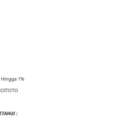
 Hingga 1%
KOITOTO
ETAHUI :