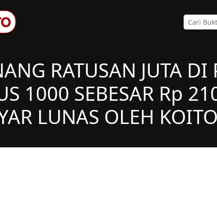
ENANG RATUSAN JUTA D
S 1000 SEBESAR Rp 210
AR LUNAS OLEH KOITOT