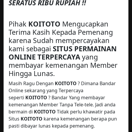
SERATUS RIBU RUPIAH !!
Pihak
KOITOTO
Mengucapkan
Terima Kasih Kepada Pemenang
karena Sudah mempercayakan
kami sebagai
SITUS PERMAINAN
ONLINE TERPERCAYA
yang
membayar kemenangan Member
Hingga Lunas.
Masih Ragu Dengan
KOITOTO
? Dimana Bandar
Online sekarang yang Terpercaya
seperti
KOITOTO
? Bandar Yang membayar
kemenangan Member Tanpa Tele-tele. Jadi anda
bermain di
KOITOTO
Tidak perlu khawatir pada
Situs
KOITOTO
karena kemenangan berapa pun
pasti dibayar lunas kepada pemenang.