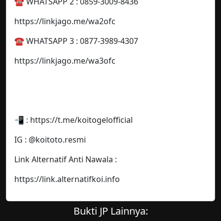
☎️ WHATSAPP 2 : 0859-3009-8436
https://linkjago.me/wa2ofc
☎️ WHATSAPP 3 : 0877-3989-4307
https://linkjago.me/wa3ofc
📲 : https://t.me/koitogelofficial
IG : @koitoto.resmi
Link Alternatif Anti Nawala :
https://link.alternatifkoi.info
Bukti JP Lainnya: