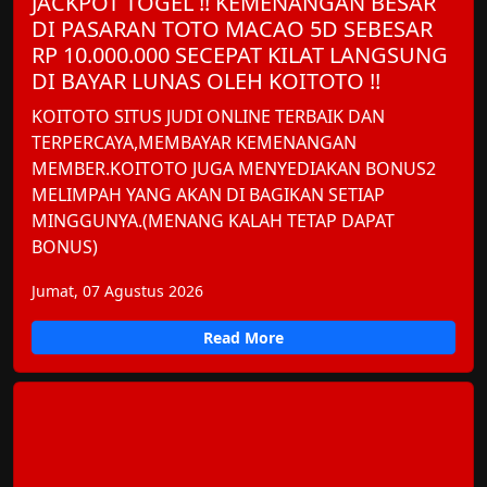
JACKPOT TOGEL !! KEMENANGAN BESAR
DI PASARAN TOTO MACAO 5D SEBESAR
RP 10.000.000 SECEPAT KILAT LANGSUNG
DI BAYAR LUNAS OLEH KOITOTO !!
KOITOTO SITUS JUDI ONLINE TERBAIK DAN
TERPERCAYA,MEMBAYAR KEMENANGAN
MEMBER.KOITOTO JUGA MENYEDIAKAN BONUS2
MELIMPAH YANG AKAN DI BAGIKAN SETIAP
MINGGUNYA.(MENANG KALAH TETAP DAPAT
BONUS)
Jumat, 07 Agustus 2026
Read More