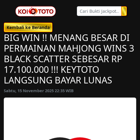
Kembali ke Beranda
BIG WIN !! MENANG BESAR DI
PERMAINAN MAHJONG WINS 3
BLACK SCATTER SEBESAR RP
17.100.000 !!! KEYTOTO
LANGSUNG BAYAR LUNAS
Sabtu, 15 November 2025 22:35 WIB