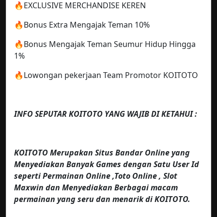
🔥EXCLUSIVE MERCHANDISE KEREN
🔥Bonus Extra Mengajak Teman 10%
🔥Bonus Mengajak Teman Seumur Hidup Hingga
1%
🔥Lowongan pekerjaan Team Promotor KOITOTO
INFO SEPUTAR KOITOTO YANG WAJIB DI KETAHUI :
KOITOTO Merupakan Situs Bandar Online yang
Menyediakan Banyak Games dengan Satu User Id
seperti Permainan Online ,Toto Online , Slot
Maxwin dan Menyediakan Berbagai macam
permainan yang seru dan menarik di KOITOTO.