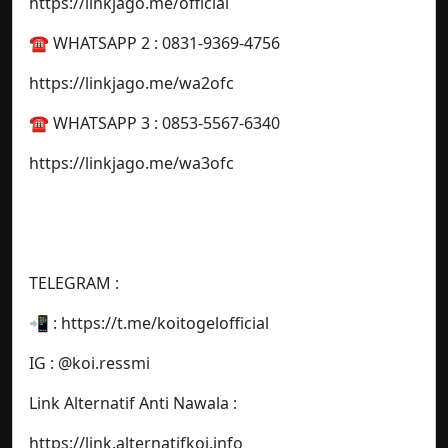
https://linkjago.me/official
☎️ WHATSAPP 2 : 0831-9369-4756
https://linkjago.me/wa2ofc
☎️ WHATSAPP 3 : 0853-5567-6340
https://linkjago.me/wa3ofc
TELEGRAM :
📲 : https://t.me/koitogelofficial
IG : @koi.ressmi
Link Alternatif Anti Nawala :
https://link.alternatifkoi.info