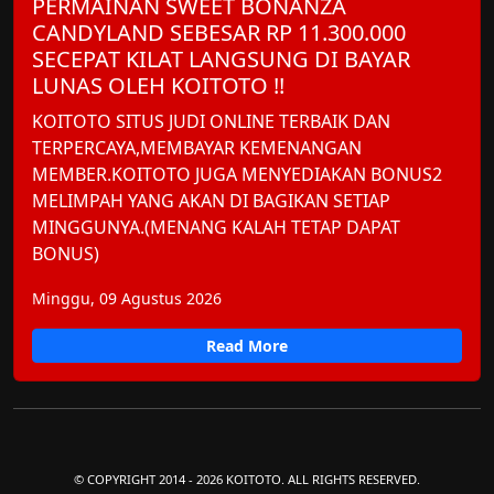
PERMAINAN SWEET BONANZA
CANDYLAND SEBESAR RP 11.300.000
SECEPAT KILAT LANGSUNG DI BAYAR
LUNAS OLEH KOITOTO !!
KOITOTO SITUS JUDI ONLINE TERBAIK DAN
TERPERCAYA,MEMBAYAR KEMENANGAN
MEMBER.KOITOTO JUGA MENYEDIAKAN BONUS2
MELIMPAH YANG AKAN DI BAGIKAN SETIAP
MINGGUNYA.(MENANG KALAH TETAP DAPAT
BONUS)
Minggu, 09 Agustus 2026
Read More
© COPYRIGHT 2014 - 2026 KOITOTO. ALL RIGHTS RESERVED.