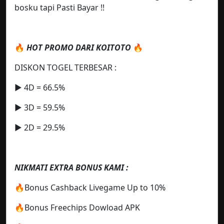
bosku tapi Pasti Bayar !!
🔥
HOT PROMO DARI KOITOTO
🔥
DISKON TOGEL TERBESAR :
▶️ 4D = 66.5%
▶️ 3D = 59.5%
▶️ 2D = 29.5%
NIKMATI EXTRA BONUS KAMI :
🔥Bonus Cashback Livegame Up to 10%
🔥Bonus Freechips Dowload APK