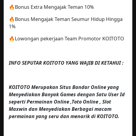
🔥Bonus Extra Mengajak Teman 10%
🔥Bonus Mengajak Teman Seumur Hidup Hingga
1%
🔥Lowongan pekerjaan Team Promotor KOITOTO
INFO SEPUTAR KOITOTO YANG WAJIB DI KETAHUI :
KOITOTO Merupakan Situs Bandar Online yang
Menyediakan Banyak Games dengan Satu User Id
seperti Permainan Online ,Toto Online , Slot
Maxwin dan Menyediakan Berbagai macam
permainan yang seru dan menarik di KOITOTO.