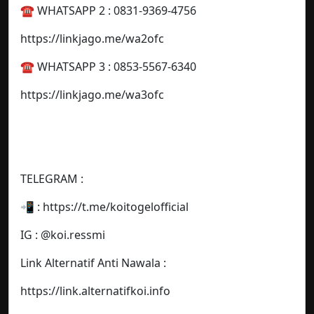
☎️ WHATSAPP 2 : 0831-9369-4756
https://linkjago.me/wa2ofc
☎️ WHATSAPP 3 : 0853-5567-6340
https://linkjago.me/wa3ofc
TELEGRAM :
📲 : https://t.me/koitogelofficial
IG : @koi.ressmi
Link Alternatif Anti Nawala :
https://link.alternatifkoi.info